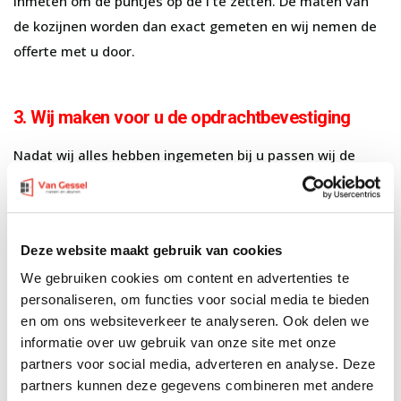
inmeten om de puntjes op de i te zetten. De maten van
de kozijnen worden dan exact gemeten en wij nemen de
offerte met u door.
3. Wij maken voor u de opdrachtbevestiging
Nadat wij alles hebben ingemeten bij u passen wij de
offerte aan naar de opdrachtbevestiging met daarin de
juiste maten, ook worden de eventuele besproken
wijzigingen gelijk aangebracht. Heeft u de
Deze website maakt gebruik van cookies
opdrachtbevestiging gecontroleerd (denk aan
We gebruiken cookies om content en advertenties te
draairichtingen en kleuren) en is deze voor u akkoord dan
personaliseren, om functies voor social media te bieden
ontvangen wij deze graag getekend retour. Wilt u na het
en om ons websiteverkeer te analyseren. Ook delen we
monteren van de nieuwe kozijnen
subsidie
aan gaan
informatie over uw gebruik van onze site met onze
vragen, laat dat dan aan ons weten. Wij zorgen dan voor
partners voor social media, adverteren en analyse. Deze
de benodigde gegevens in een bijlage bij de
partners kunnen deze gegevens combineren met andere