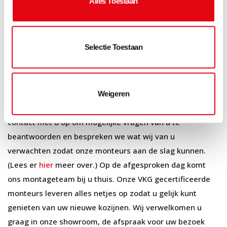
Alles Toestaan
de fabriek. Ook de overige materialen worden dan door
ons besteld. Als de leverdatum in zicht komt nemen wij
contact met u op om te bespreken wanneer wij de
Selectie Toestaan
kozijnen ongeveer kunnen komen plaatsen.
6. Uw woonwensen worden werkelijkheid
Weigeren
Een paar dagen van tevoren nemen wij telefonisch
contact met u op om mogelijke vragen van u te
beantwoorden en bespreken we wat wij van u
verwachten zodat onze monteurs aan de slag kunnen.
(Lees er
hier
meer over.) Op de afgesproken dag komt
ons montageteam bij u thuis. Onze VKG gecertificeerde
monteurs leveren alles netjes op zodat u gelijk kunt
genieten van uw nieuwe kozijnen. Wij verwelkomen u
graag in onze showroom, de afspraak voor uw bezoek