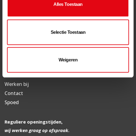
Alles Toestaan
4054 MS Echteld
info@vangessel.nl
(0344) 64 25 30
Selectie Toestaan
Over Van Gessel
Referenties
Weigeren
Over Ons
VKG Voorwaarden
Werken bij
Contact
Spoed
Reguliere openingstijden,
wij werken graag op afspraak.