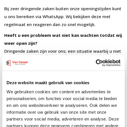
Bij zeer dringende zaken buiten onze openingstijden kunt
u ons bereiken via WhatsApp. Wij bekijken deze met
regelmaat en reageren dan zo snel mogelijk.
Heeft u een probleem wat niet kan wachten totdat wij
weer open zijn?
Dringende zaken zijn voor ons; een situatie waarbij u niet
meer in of uit de woning kunt, een probleem waarbij
veiligheidsgevaar dreigt of als u de woning niet meer
kunt afsluiten door inbraak of noodweer. U kunt ons dan
een WhatsApp bericht sturen via onderstaande groene
Deze website maakt gebruik van cookies
knop. Vermeld in uw bericht wat er aan de hand is met uw
We gebruiken cookies om content en advertenties te
naam en adresgegevens. Wij reageren dan meestal
personaliseren, om functies voor social media te bieden
en om ons websiteverkeer te analyseren. Ook delen we
binnen 24 uur.
informatie over uw gebruik van onze site met onze
Kunt u niet op onze reactie wachten dan adviseren wij u
partners voor social media, adverteren en analyse. Deze
contact op te nemen met een slotenmaker of een 24-
partners kunnen deze gegevens combineren met andere