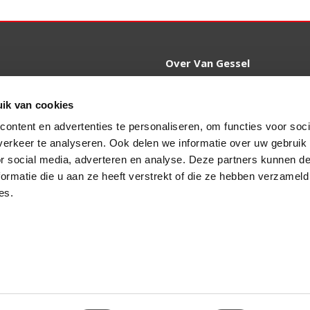
t
Over Van Gessel
Referenties
raat 47
Over Ons
ik van cookies
 Echteld
VKG Voorwaarden
ontent en advertenties te personaliseren, om functies voor soci
ngessel.nl
erkeer te analyseren. Ook delen we informatie over uw gebruik
Werken bij
or social media, adverteren en analyse. Deze partners kunnen 
Contact
4 25 30
ormatie die u aan ze heeft verstrekt of die ze hebben verzameld
Spoed
es.
g op afspraak. Die kunt u
hier online
maken of door
telefon