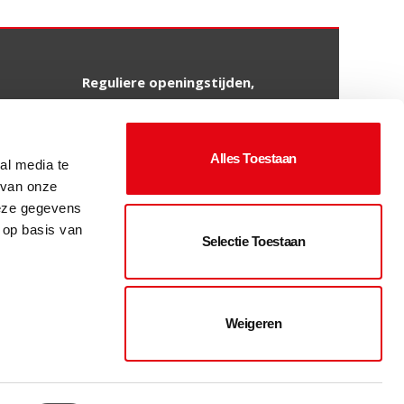
Reguliere openingstijden,
wij werken graag op afspraak.
Maandag tot en met vrijdag
Alles Toestaan
al media te
van 09:00 tot 12:00 uur en
 van onze
van 13:00 tot 16:30 uur.
deze gegevens
Zaterdag (1e van de maand)
 op basis van
Selectie Toestaan
van 09.00 tot 13.00 uur.
Liever een andere tijd?
We overleggen graag.
Weigeren
Kijk hier voor vakanties en
aangepaste
openingstijden.
isch
contact met ons op te nemen.