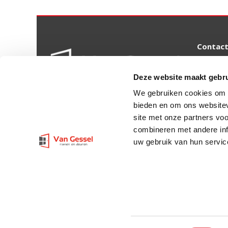
Contac
Achterst
Deze website maakt gebru
4054 MS
We gebruiken cookies om c
info@va
bieden en om ons websitev
site met onze partners vo
(0344) 6
combineren met andere inf
uw gebruik van hun servic
Wij werken in onze showroom graa