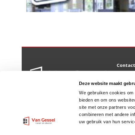
Contac
Achterst
Deze website maakt gebru
4054 MS
We gebruiken cookies om c
info@va
bieden en om ons websitev
site met onze partners vo
(0344) 6
combineren met andere inf
uw gebruik van hun servic