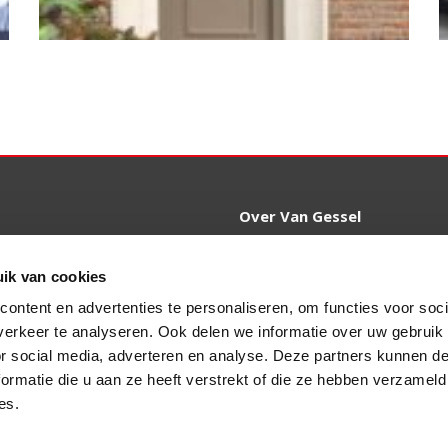
t
Over Van Gessel
Referenties
raat 47
Over Ons
ik van cookies
 Echteld
VKG Voorwaarden
ontent en advertenties te personaliseren, om functies voor soci
ngessel.nl
erkeer te analyseren. Ook delen we informatie over uw gebruik
Werken bij
or social media, adverteren en analyse. Deze partners kunnen 
Contact
4 25 30
ormatie die u aan ze heeft verstrekt of die ze hebben verzameld
Spoed
es.