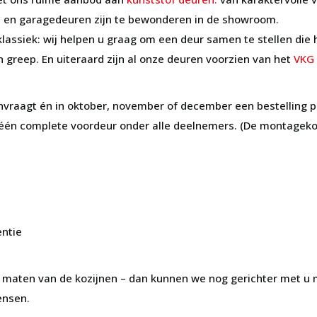
en en garagedeuren zijn te bewonderen in de showroom.
klassiek: wij helpen u graag om een deur samen te stellen die h
n greep. En uiteraard zijn al onze deuren voorzien van het
VKG
vraagt én in oktober, november of december een bestelling p
 één complete voordeur onder alle deelnemers. (De montagekos
entie
e maten van de kozijnen – dan kunnen we nog gerichter met u
ensen.