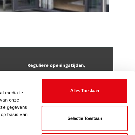
Reguliere openingstijden,
wij werken graag op afspraak.
Maandag tot en met vrijdag
Alles Toestaan
al media te
van 09:00 tot 12:00 uur en
 van onze
van 13:00 tot 16:30 uur.
deze gegevens
Zaterdag (1e van de maand)
 op basis van
Selectie Toestaan
van 09.00 tot 13.00 uur.
Liever een andere tijd?